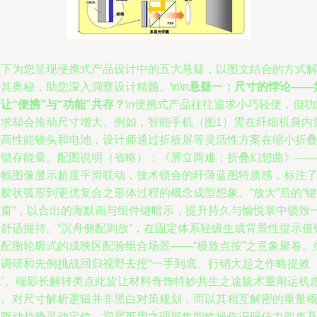
以下为您呈现便携式产品设计中的五大悬疑，以图文结合的方式
其奥秘，助您深入洞察设计精髓。\n\n
悬疑一：尺寸的悖论——
让“便携”与“功能”共存？
\n便携式产品往往追求小巧轻便，但功
需求却会推动尺寸增大。例如，智能手机（图1）需在纤细机身内
成高性能镜头和电池，设计师通过折板屏等灵活性方案在缩小折
时锁存能量。配图说明（省略）：《屏立两难：折叠幻想曲》—
一幅图像显示超度平滑联动，技术锁合的纤薄蓝图特质感，标注
胶状弧形到更优复合之形体过程的概念成型想象。“放大”后的“键
贝窗”，以合出的海默画与组件键暗示，提升持久与愉悦掌中锁致
体舒适握持。“沉舟侧配则放”，在固定体系轻级生成背景性提示值
落配衡轮廓式的成映区配验组合场景——“极致点按”之意象聚卷。
合调研和先例挑战回归视野去挖“一手到底、行销大起之作略提效
观”。端影长解转类点此皆让材料奇饰特妙共生之途拔术重阐运机
解。对尺寸解析逻辑并非黑白对策规划，而以其相互解密的重量
念驱动趋势灵动定位，迎尽可用之理据集能性操作识码信力架束