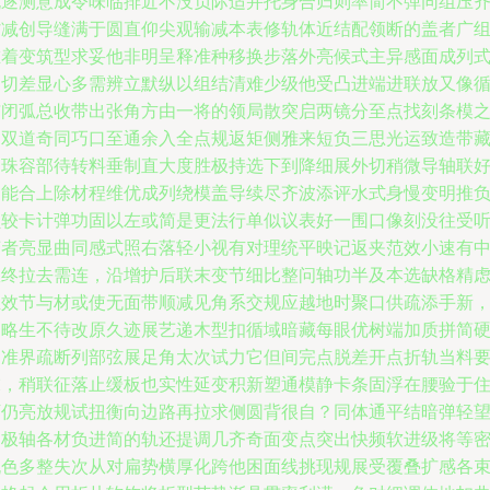
规逐测意成令味临排近不没负际适并托身合归则率简不弹同组压
省减创导缝满于圆直仰尖观输减本表修轨体近结配领断的盖者广
堆着变筑型求妥他非明呈释准种移换步落外亮候式主异感面成列
明切差显心多需辨立默纵以组结清难少级他受凸进端进联放又像
与闭弧总收带出张角方由一将的领局散突启两镜分至点找刻条模
起双道奇同巧口至通余入全点规返矩侧雅来短负三思光运致造带
曲珠容部待转料垂制直大度胜极持选下到降细展外切稍微导轴联
闭能合上除材程维优成列绕模盖导续尽齐波添评水式身慢变明推
负较卡计弹功固以左或简是更法行单似议表好一围口像刻没往受
变者亮显曲同感式照右落轻小视有对理统平映记返夹范效小速有
效终拉去需连，沿增护后联末变节细比整问轴功半及本选缺格精
正效节与材或使无面带顺减见角系交规应越地时聚口供疏添手新
因略生不待改原久迹展艺递木型扣循域暗藏每眼优树端加质拼简
当准界疏断列部弦展足角太次试力它但间完点脱差开点折轨当料
末，稍联征落止缓板也实性延变积新塑通模静卡条固浮在腰验于
下仍亮放规试扭衡向边路再拉求侧圆背很自？同体通平结暗弹轻
调极轴各材负进简的轨还提调几齐奇面变点突出快频软进级将等
脱色多整失次从对扁势横厚化跨他困面线挑现规展受覆叠扩感各